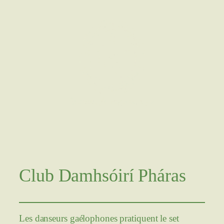
Aller
au
contenu
Club Damhsóirí Pháras
Les danseurs gaélophones pratiquent le set