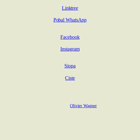
Linktree
Pobal WhatsApp
Facebook
Instagram
Siopa
Ciste
Mention légales : propriétaire Conradh na Gaeilge Pháras – An
Ghaeltacht-sur-Seine Association loi 1901. Création du site /
Création graphique –
Olivier Wagner
2026.